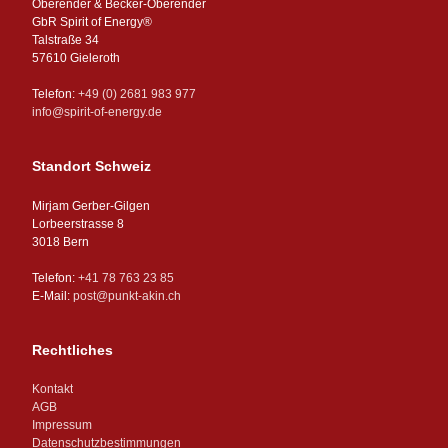
Oberender & Becker-Oberender
GbR Spirit of Energy®
Talstraße 34
57610 Gieleroth
Telefon:
+49 (0) 2681 983 977
info@spirit-of-energy.de
Standort Schweiz
Mirjam Gerber-Gilgen
Lorbeerstrasse 8
3018 Bern
Telefon:
+41 78 763 23 85
E-Mail:
post@punkt-akin.ch
Rechtliches
Kontakt
AGB
Impressum
Datenschutzbestimmungen